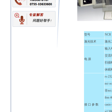
型号
NCR 
激光技术
激光
输入
交流9
电 源
扫描
休眠
rs-23
ncr 
非nc
ibm 4
接 口 参 数
casio
icl 2