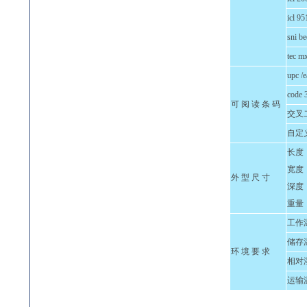
icl 9
sni be
tec m
upc /e
code 
可 阅 读 条 码
交叉
自定
长度：1
宽度：1
外 型 尺 寸
深度：7
重量：1
工作
储存
环 境 要 求
相对
运输