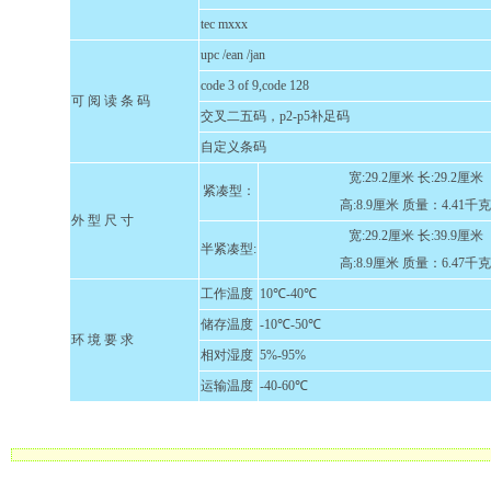
tec mxxx
upc /ean /jan
code 3 of 9,code 128
可 阅 读 条 码
交叉二五码，p2-p5补足码
自定义条码
宽:29.2厘米 长:29.2厘米
紧凑型：
高:8.9厘米 质量：4.41千克
外 型 尺 寸
宽:29.2厘米 长:39.9厘米
半紧凑型:
高:8.9厘米 质量：6.47千克
工作温度
10℃-40℃
储存温度
-10℃-50℃
环 境 要 求
相对湿度
5%-95%
运输温度
-40-60℃