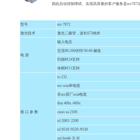
因此自动排除障碍、实现高质量的客户服务是ncr787
型号
ncr 7872
激光技术
激光二极管，波长675纳米
输入电压
交流90-260伏特/50-60 赫兹
电 源
扫描时24瓦特
休眠时11瓦特
rs-232
ncr ocia单电缆
非ncr原厂ocia电缆
ibm 468x /469x
接 口 参 数
casio sa 2100
icl 2001/ 2200
icl 9518 /9520 /9530
sni beetle 3l /4l