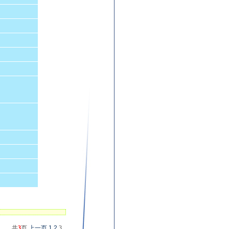
共
3
页
上一页
1
2
3